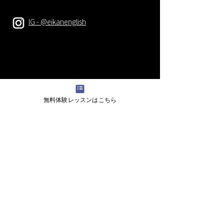
IG - @eikanenglish
無料体験レッスンはこちら
お問い合わせ
営業時間
12時-21時 月曜日-金曜日
10時-18時 土曜日
教室の場所
・広島県東広島市西条栄町7番19号
東広島市芸術文化ホール くらら
・広島県東広島市西条本町11-18